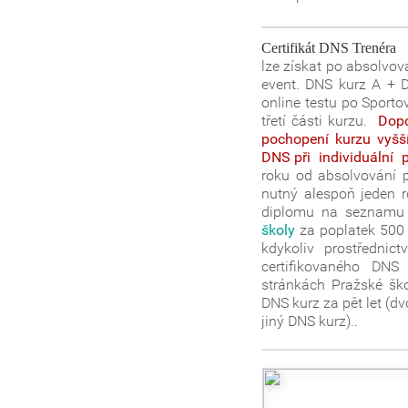
Certifikát DNS Trenéra
lze získat po absolvová
event. DNS kurz A + D
online testu po Sport
třetí části kurzu.
Dopo
pochopení kurzu vyšší
DNS při individuální p
roku od absolvování pr
nutný alespoň jeden 
diplomu na seznamu 
školy
za poplatek 500
kdykoliv prostřednictv
certifikovaného DNS
stránkách Pražské ško
DNS kurz za pět let (dv
jiný DNS kurz)..