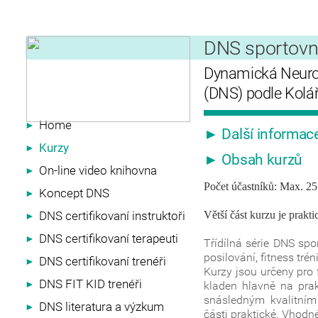
DNS sportovní
Dynamická Neurom
(DNS) podle Kolá
Home
►
► Další informac
Kurzy
►
► Obsah kurzů
On-line video knihovna
►
Počet účastníků: Max. 25
Koncept DNS
►
DNS certifikovaní instruktoři
Větší část kurzu je prakt
►
DNS certifikovaní terapeuti
►
Třídílná série DNS spo
posilování, fitness tré
DNS certifikovaní trenéři
►
Kurzy jsou určeny pro f
DNS FIT KID trenéři
►
kladen hlavně na prak
snásledným kvalitním
DNS literatura a výzkum
►
části praktické. Vhodn