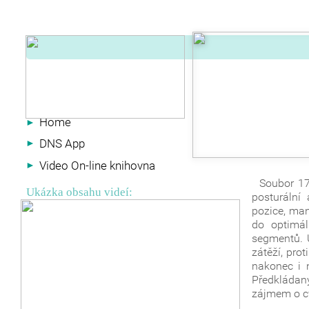
Home
►
DNS App
►
Video On-line knihovna
►
Soubor 17 v
Ukázka obsahu videí:
posturální
pozice, man
do optimál
segmentů. 
zátěží, pro
nakonec i 
Předkládaný
zájmem o c