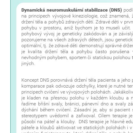
Dynamická neuromuskulární stabilizace (DNS)
podle
na principech vývojové kineziologie, což znamená,
držení těla a pohybů zdravých dětí. Zdravé děti v prv
pohybu v prostoru, aniž bychom je to museli učit.
pohybový vývoj je geneticky zakódován a je závislý
pozorujeme na všech zdravých dětech, jsou genetick
optimální, tj. že zdravé děti demonstrují správné dr
je kvalita držení těla a pohybu často porušen
nevhodným pohybem, sportem či statickou polohou těl
jiných.
Koncept DNS porovnává držení těla pacienta a jeho p
komparace pak odvozuje odchylky, které je nutné ter
principech cvičení ve vývojových polohách. Jakákoli
je kladen na p
ř
esnou polohu v každém kloubu a na
řadíme břišní svaly, bránici, pánevní dno a svaly z
dýchání během cvičení. Zásadní je, aby si pacien
stereotypem uvědomil a zafixoval. Cílem terapie je o
působí na páteř a klouby. DNS terapie je hlavně edu
páteře a kloubů aktivovat ve statických polohách i v