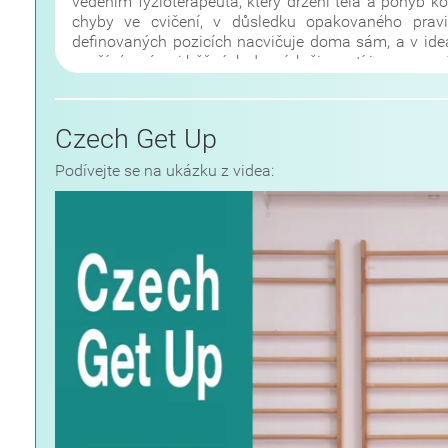
vedením fyzioterapeuta, který držení těla a pohyb k
chyby ve cvičení, v důsledku opakovaného pravi
definovaných pozicích nacvičuje doma sám, a v ide
využívá v rámci běžných denních činností i v pracovní
Czech Get Up
Podívejte se na ukázku z videa: