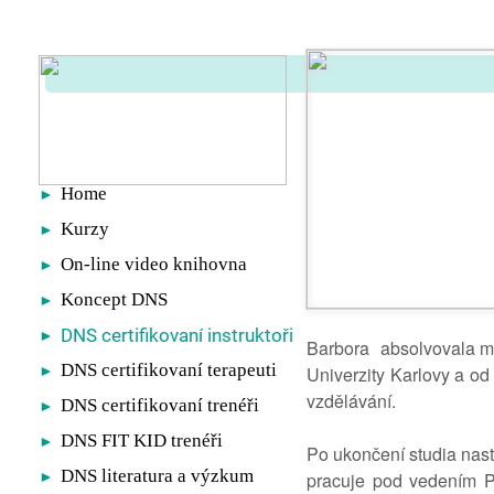
Home
►
Kurzy
►
On-line video knihovna
►
Koncept DNS
►
DNS certifikovaní instruktoři
►
Barbora absolvovala mag
DNS certifikovaní terapeuti
►
Univerzity Karlovy a od
vzdělávání.
DNS certifikovaní trenéři
►
DNS FIT KID trenéři
►
Po ukončení studia nast
DNS literatura a výzkum
►
pracuje pod vedením Pa