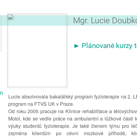
Mgr. Lucie Doubk
► Plánované kurzy t
ři
Lucie absolvovala bakalářský program fyzioterapie na 2. 
program na FTVS UK v Praze.
Od roku 2005 pracuje na Klinice rehabilitace a tělovýcho
Motol, kde se vedle práce na ambulantní a lůžkové části kl
výuky studentů fyzioterapie. Je také členem týmu pro léč
zejména klientům po cévní mozkové příhodě, kli