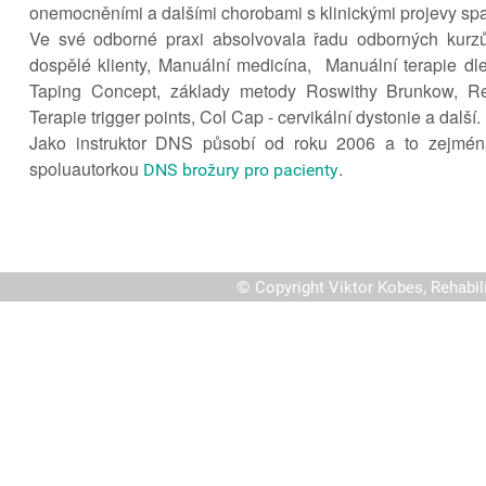
onemocněními a dalšími chorobami s klinickými projevy spas
Ve své odborné praxi absolvovala řadu odborných kurz
dospělé klienty, Manuální medicína, Manuální terapie dl
Taping Concept, základy metody Roswithy Brunkow, Reh
Terapie trigger points, Col Cap - cervikální dystonie a další.
Jako instruktor DNS působí od roku 2006 a to zejmé
spoluautorkou
.
DNS brožury pro pacienty
©
Copyright Viktor Kobes, Rehabil