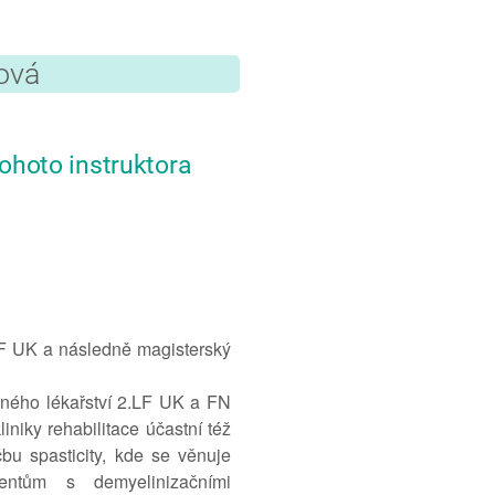
ová
ohoto instruktora
LF UK a následně magisterský
vného lékařství 2.LF UK a FN
iniky rehabilitace účastní též
bu spasticity, kde se věnuje
entům s demyelinizačními