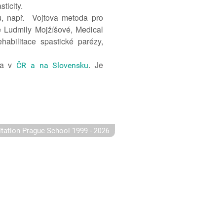
ticity.
ů, např. Vojtova metoda pro
e Ludmily Mojžíšové, Medical
abilitace spastické parézy,
na v
. Je
ČR a na Slovensku
-
itation Prague School 1999
2026