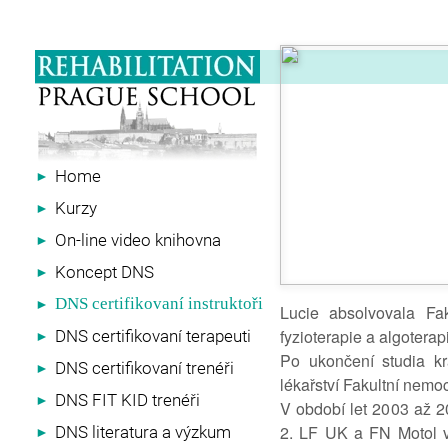
Home
►
Kurzy
►
On-line video knihovna
►
Koncept DNS
►
DNS certifikovaní instruktoři
►
Lucie absolvovala Fak
fyzioterapie a algotera
DNS certifikovaní terapeuti
►
Po ukončení studia krá
DNS certifikovaní trenéři
►
lékařství Fakultní nem
DNS FIT KID trenéři
►
V období let 2003 až 20
2. LF UK a FN Motol v 
DNS literatura a výzkum
►