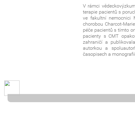
V rámci vědeckovýzkumn
terapie pacientů s por
ve fakultní nemocnici 
chorobou Charcot-Marie-T
péče pacientů s tímto o
pacienty s CMT opakov
zahraničí a publikova
autorkou a spoluautor
časopisech a monografi